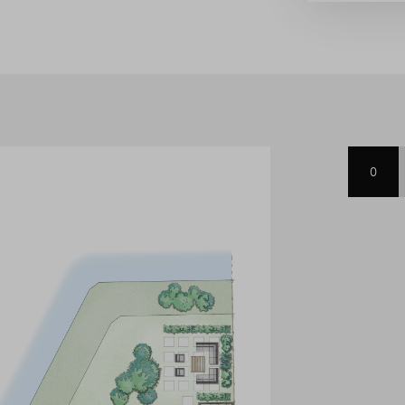
rzien van een toilet, wastafel,
 Ook op de zolder heb je
één grote ruimte of maak je er
jn ook de aansluitingen voor de
0