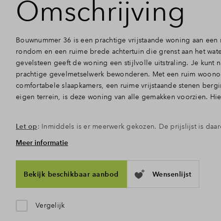
Omschrijving
Bouwnummer 36 is een prachtige vrijstaande woning aan een ru
rondom en een ruime brede achtertuin die grenst aan het wat
gevelsteen geeft de woning een stijlvolle uitstraling. Je kunt n
prachtige gevelmetselwerk bewonderen. Met een ruim woono
comfortabele slaapkamers, een ruime vrijstaande stenen berg
eigen terrein, is deze woning van alle gemakken voorzien. Hier 
Let op
: Inmiddels is er meerwerk gekozen. De prijslijst is da
Meer informatie
Ruim en breed wonen
De begane grond is buitengewoon ruim en heerlijk licht dankz
entree kom je binnen in de hal, hier is ook een toilet en de 
Bekijk beschikbaar aanbod
Wensenlijst
keuken staan in open verbinding met elkaar. Aan de rechterka
een ruime woonkeuken, terwijl de royale woonkamer aan de lin
Openslaande deuren bieden toegang tot de tuin bij het water,
Vergelijk
zomeravonden. Bovendien beschik je over 2 parkeerplaatsen o