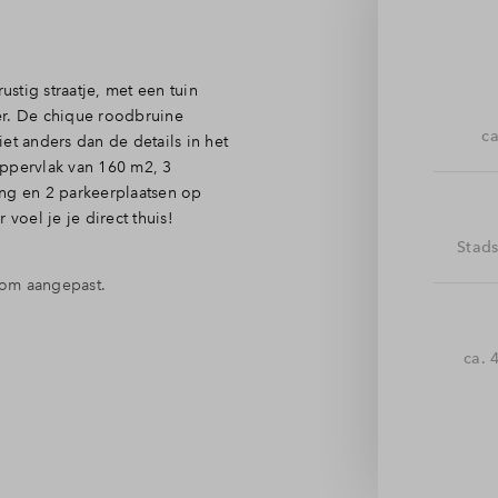
stig straatje, met een tuin
er. De chique roodbruine
ca
iet anders dan de details in het
ppervlak van 160 m2, 3
ing en 2 parkeerplaatsen op
voel je je direct thuis!
Stad
arom aangepast.
ij de grote ramen. Via de
ca. 
meterkast. De woonkamer en
nt van de woning bevindt zich
kerkant gesitueerd is.
 waar je kunt genieten van lange
p je eigen perceel. Wat is het