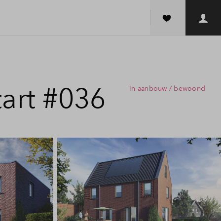
tart #036
In aanbouw / bewoond