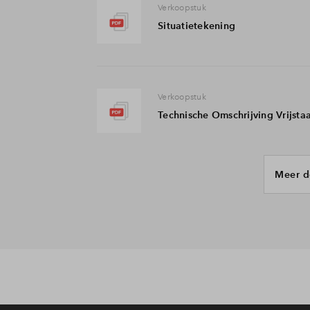
Verkoopstuk
Situatietekening
Verkoopstuk
Technische Omschrijving Vrijsta
Meer d
Verkoopstuk
36, 21 12 23, Meerwerkbevesti