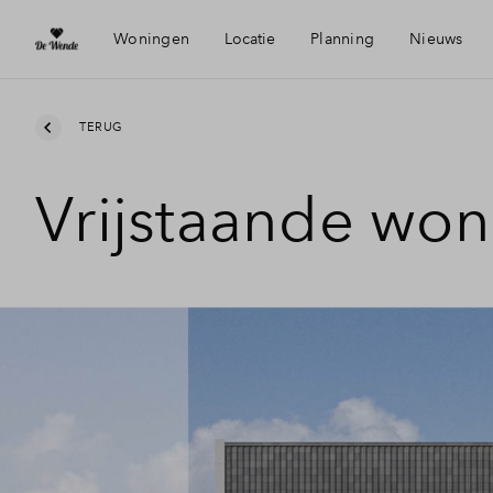
Woningen
Locatie
Planning
Nieuws
Heerhugowaard
Mijn Ei
TERUG
Vrijstaande won
Bereikbaarheid
Financi
Voorzieningen
Financi
Duurzaamheid
Toewijz
Woning