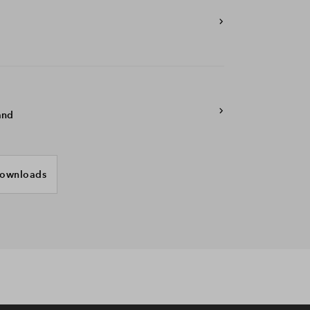
and
ownloads
ging