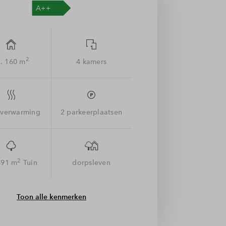
2
. 160 m
4 kamers
sverwarming
2 parkeerplaatsen
2
491 m
Tuin
dorpsleven
Toon alle kenmerken