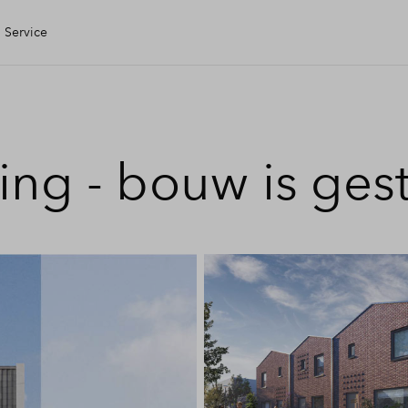
Service
gen Huis
ing - bouw is ges
ering
ele check
ing
 kopen