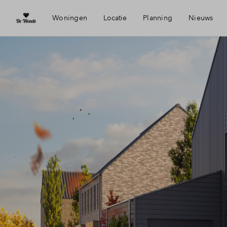
Woningen
Locatie
Planning
Nieuws
Heerhugowaard
Mijn Ei
Bereikbaarheid
Financi
Voorzieningen
Financi
Duurzaamheid
Toewijz
Woning