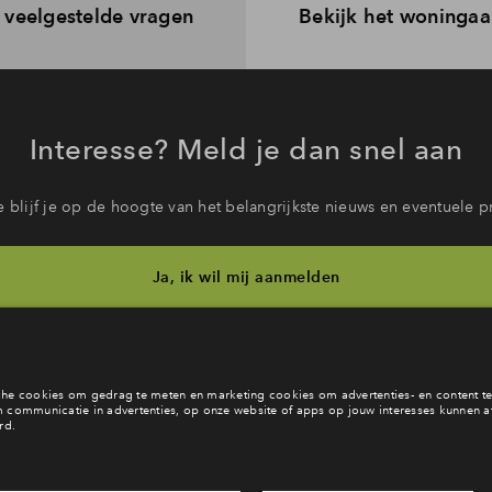
 veelgestelde vragen
Bekijk het woninga
Interesse? Meld je dan snel aan
 blijf je op de hoogte van het belangrijkste nieuws en eventuele p
Ja, ik wil mij aanmelden
b je een vraag en wil je direct antwoord? Bel ons op
088 71 22 9
6 dagen per week beschikbaar (behalve tijdens feestdagen)
ndaag gesloten, vrijdag zijn we vanaf
09:00 uur weer bereikba