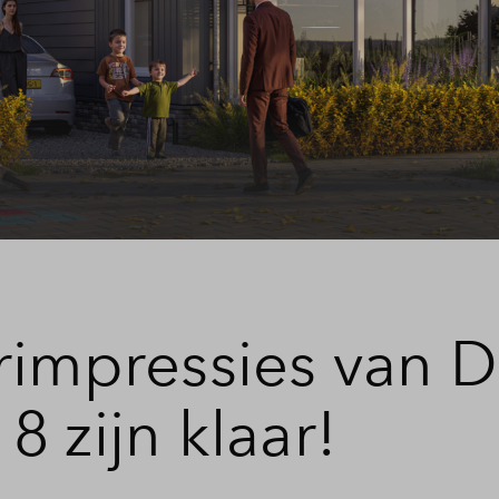
telde vragen
rimpressies van 
 zijn klaar!