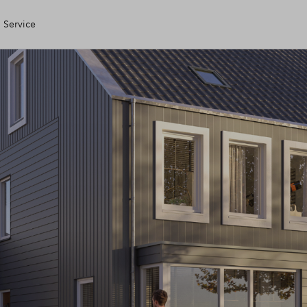
Service
gen Huis
ering
ele check
ing
 kopen