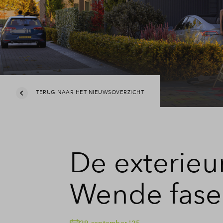
Veelges
Contact
TERUG NAAR HET NIEUWSOVERZICHT
De exterieu
Wende fase 8
29 september '25