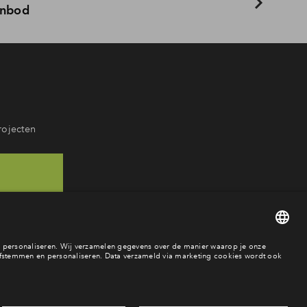
anbod
rojecten
05
ar