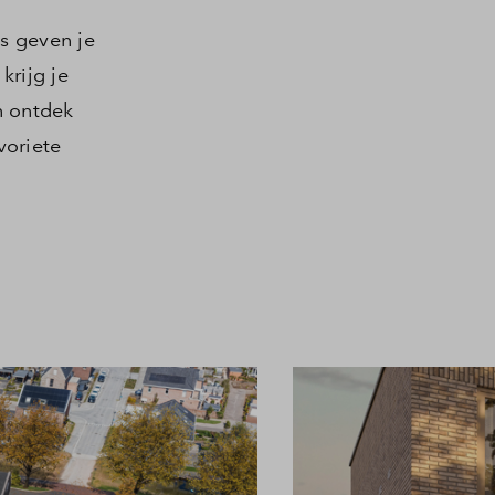
s geven je
krijg je
n ontdek
voriete