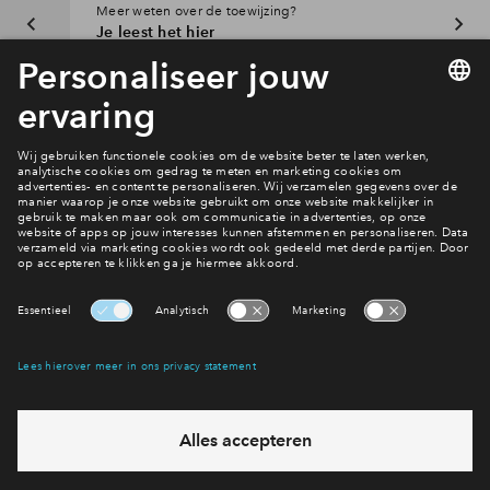
Meer weten over de toewijzing?
Je leest het hier
Interesse? Meld je dan snel aan
Hiermee blijf je op de hoogte van het belangrijkste nieuws en
eventuele projecten
Ja, ik wil mij aanmelden
Heb je een vraag en wil je direct antwoord? Bel ons op
088
71 22 905
6 dagen per week beschikbaar (behalve tijdens
feestdagen)
vandaag gesloten, maandag zijn we vanaf
09:00 uur weer
bereikbaar