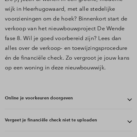
wijk in Heerhugowaard, met alle stedelijke
voorzieningen om de hoek? Binnenkort start de
verkoop van het nieuwbouwproject De Wende
fase 8. Wil je goed voorbereid zijn? Lees dan
alles over de verkoop- en toewijzingsprocedure
én de financiële check. Zo vergroot je jouw kans
op een woning in deze nieuwbouwwijk.
Online je voorkeuren doorgeven
Op de dag van de start verkoop ontvang je
de mail om
Vergeet je financiële check niet te uploaden
je voorkeuren (maximaal 5) door te geven. Let op: je
krijgt deze mail alleen als je je gegevens hebt achter
gelaten onder het woningtype of bouwnummer van jouw
Wil je meer kans maken op een woning? Vergeet dan