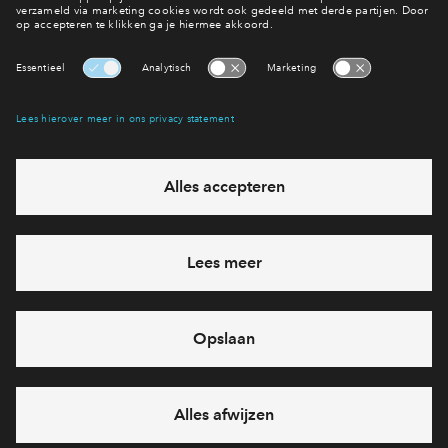
Bekijk de woningen
Interesse? Meld je dan snel aan
Hiermee blijf je op de hoogte van het belangrijkste nieuws en
eventuele projecten
Ja, ik wil mij aanmelden
Heb je een vraag en wil je direct antwoord? Bel ons op
088
71 22 905
6 dagen per week beschikbaar (behalve tijdens
feestdagen)
vandaag gesloten, maandag zijn we vanaf
09:00 uur weer
bereikbaar