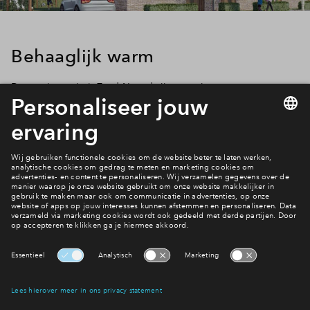
Behaaglijk warm
De woningen in 't Zand-Noord zijn voorzien van
vloerverwarming en hebben dus geen radiatoren. En dat
betekent in de winter altijd warme voeten en behaaglijk warm.
Bijkomend voordeel is dat je meer ruimte hebt, want
radiatoren nemen stiekem altijd een hoop ruimte in.
Bekijk de woningen van De Wende
Interesse? Meld je dan snel aan
Hiermee blijf je op de hoogte van het belangrijkste nieuws en