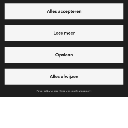
eventuele projecten
Ja, ik wil mij aanmelden
Heb je een vraag en wil je direct antwoord? Bel ons op
088
71 22 905
6 dagen per week beschikbaar (behalve tijdens
feestdagen)
vandaag van
09:00 - 18:00 uur
via chat en telefoon
Cookies
Over BPD
Disclaimer