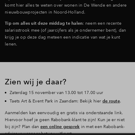
komt hier alles te weten
over wonen in De Wende en andere
nieuwbouwprojecten in Noord-Holland.
Tip om alles uit deze middag te halen
: neem een recente
salarisstrook mee (of jaarcijfers als je ondernemer bent), dan
krijg je op deze dag meteen een indicatie van wat je kunt
lenen.
Zien wij je daar?
Zaterdag 15 november van 13.00 tot 17.00 uur
Taets Art & Event Park in Zaandam: Bekijk hier
de route
.
Aanmelden kan eenvoudig en gratis via onderstaande link.
Hiervoor hoef je geen Rabobank-klant te zijn! Kun je er niet
bij zijn? Plan dan
een online gesprek
in met een Rabobank-
adviseur wanneer het jou uitkomt.