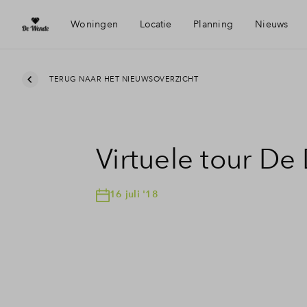
Woningen
Locatie
Planning
Nieuws
Heerhugowaard
Mijn Ei
TERUG NAAR HET NIEUWSOVERZICHT
Bereikbaarheid
Financi
Virtuele tour De
Voorzieningen
Financi
16 juli '18
Duurzaamheid
Toewijz
Woning