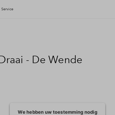
Service
gen Huis
ering
 Draai - De Wende
ele check
ing
 kopen
We hebben uw toestemming nodig