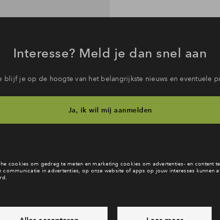
Interesse? Meld je dan snel aan
 blijf je op de hoogte van het belangrijkste nieuws en eventuele p
Ja, ik wil mij aanmelden
b je een vraag en wil je direct antwoord? Bel ons op
088 71 22 9
6 dagen per week beschikbaar (behalve tijdens feestdagen)
vandaag van
09:00 - 18:00 uur
via chat en telefoon