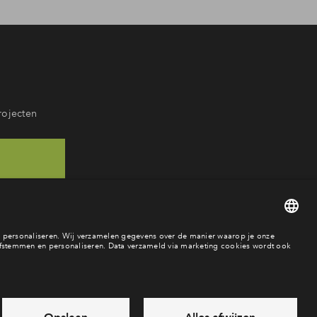
rojecten
05