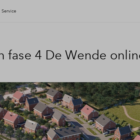
Service
gen Huis
en fase 4 De Wende onlin
ering
ele check
ing
 kopen