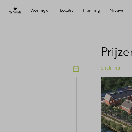
Woningen
Locatie
Planning
Nieuws
Heerhugowaard
Mijn Ei
Prijz
Bereikbaarheid
Financi
5 juli ' 18
Voorzieningen
Financi
Duurzaamheid
Toewijz
Woning